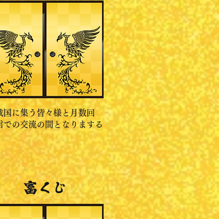
戦国に集う皆々様と月数回
信での交流の間となりまする
富くじ