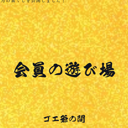
２月の富くじを公開しました！
​会員の遊び場
​ゴエ爺の間