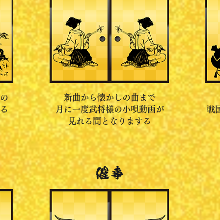
の
新曲から懐かしの曲まで
る
月に一度武将様の小唄動画が
戦
見れる間となりまする
催事