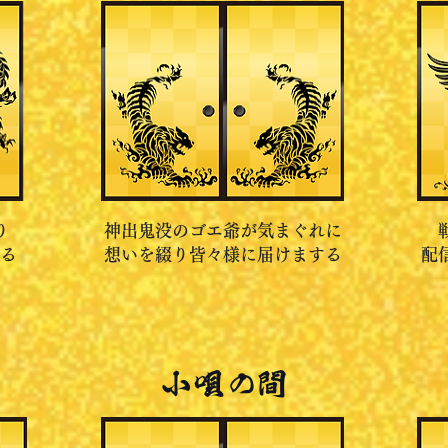
り
神出鬼没のゴエ爺が気まぐれに
る
想いを綴り皆々様に届けまする
配
小唄
の間