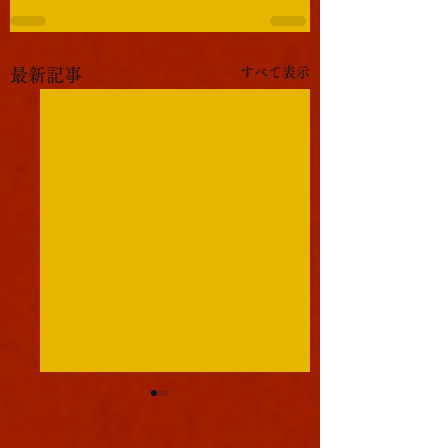
すべて表示
最新記事
軍議
本日も浪速は大晴天