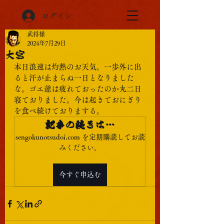
ログイン
武将様
2024年7月29日
大宮
本日浪速は灼熱のお天気。一歩外に出
ると汗が止まらぬ一日となりました
な。ゴエ爺は疲れておったのか丸二日
寝ておりました。今は起きておにぎり
を食べ続けておりまする。
記事の続きは…
sengokunotsudoi.com を定期購読してお読
みください。
今すぐ申込む