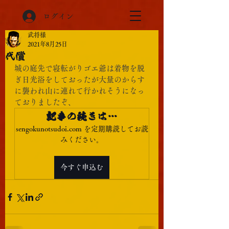
ログイン
武将様
2021年8月25日
代償
城の庭先で寝転がりゴエ爺は着物を脱
ぎ日光浴をしておったが大量のからす
に襲われ山に連れて行かれそうになっ
ておりましたぞ、
記事の続きは…
sengokunotsudoi.com を定期購読してお読
みください。
今すぐ申込む