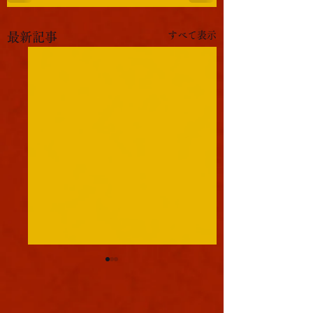
すべて表示
最新記事
軍議
本日も浪速は大晴天
葉書
ました。照りつける