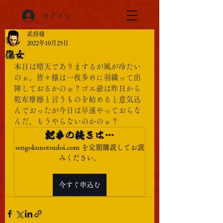
ログイン
武将様
2022年10月25日
傷女
本日は晴天でありまするが風が冷たい
のぉ。皆々様は一枚多めに羽織って出
陣しておるかのぉ？ゴエ爺は昨日から
乾布摩擦と言うものを始めると意気込
んでおったが今日は早速やっておらな
んだ。もうやらないのかのぉ？
記事の続きは…
sengokunotsudoi.com を定期購読してお読
みください。
今すぐ申込む