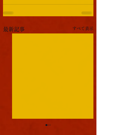
すべて表示
最新記事
軍議