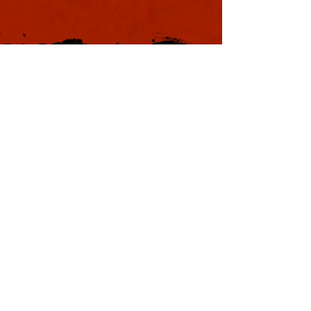
本日も浪速は大晴天
葉書
ました。照りつける
様のおかげで日中は
息を吸うと肺に入り
風。嫌いではありま
夏じゃなぁと思う。
戦国の集い
利用規約
特定商取引法に基づく表記
プライバシーポリシー
Copyright © YOSHIMOTO KOGYO
Co., Ltd. All rights reserved.
本サイトはWix.comで作成されました。