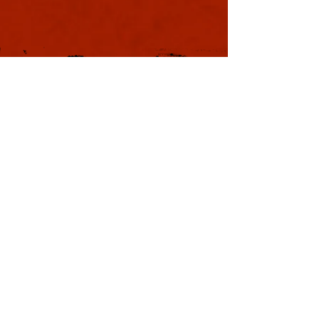
軍議
本日も浪速は大晴天
葉書
ました。照りつける
様のおかげで日中は
息を吸うと肺に入り
風。嫌いではありま
夏じゃなぁと思う。
戦国の集い
利用規約
特定商取引法に基づく表記
プライバシーポリシー
Copyright © YOSHIMOTO KOGYO
Co., Ltd. All rights reserved.
本サイトはWix.comで作成されました。