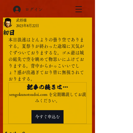
ログイン
武将様
2023年8月22日
初日
本日浪速はどんよりの曇り空でありま
する。夏祭りが終わった途端に天気が
ぐずついておりまするな。ゴエ爺は城
の庭先で空を眺めて物思いにふけてお
りまする。背中からかっこいいでし
ょ？感が出過ぎており皆に無視されて
おりまする。
記事の続きは…
sengokunotsudoi.com を定期購読してお読
みください。
今すぐ申込む