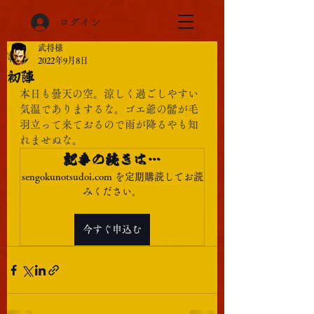
ログイン
武将様
2022年9月8日
初陣
本日も曇天の空。涼しく過ごしやすい
気温でありまするな。ゴエ爺の髷が毛
羽立って来ておるので雨が降るやも知
れませぬな。
記事の続きは…
sengokunotsudoi.com を定期購読してお読
みください。
今すぐ申込む