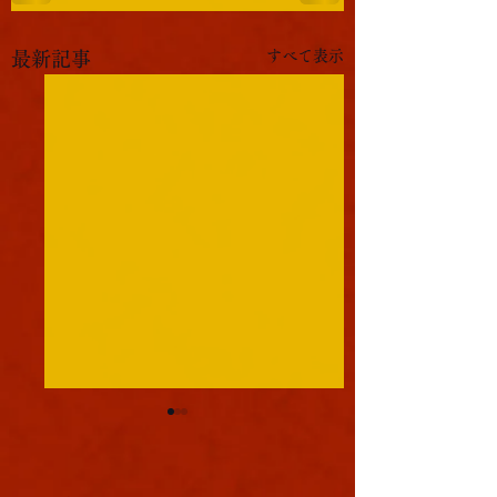
すべて表示
最新記事
軍議
本日も浪速は大晴天
葉書
ました。照りつける