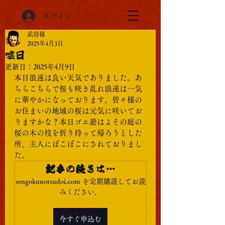
ログイン
武将様
2025年4月3日
嘘日
更新日：
2025年4月9日
本日浪速は良い天気でありました。あ
ちらこちらで桜も咲き乱れ浪速は一気
に華やかになっております。皆々様の
お住まいの地域の桜は元気に咲いてお
りますかな？本日ゴエ爺はよその庭の
桜の木の枝を折り持って帰ろうとした
所、主人にぼこぼこにされておりまし
た。
記事の続きは…
sengokunotsudoi.com を定期購読してお読
みください。
今すぐ申込む