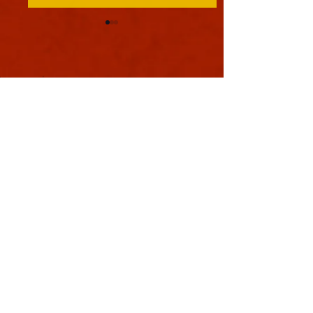
軍議
本日も浪速は大晴天
葉書
ました。照りつける
様のおかげで日中は
息を吸うと肺に入り
風。嫌いではありま
夏じゃなぁと思う。
戦国の集い
利用規約
特定商取引法に基づく表記
プライバシーポリシー
Copyright © YOSHIMOTO KOGYO
Co., Ltd. All rights reserved.