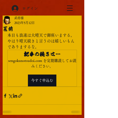
ログイン
武将様
2023年5月12日
夏前
本日も浪速は大晴天で御座いまする。
やはり晴天続きと言うのは嬉しいもん
でありまするな。
記事の続きは…
sengokunotsudoi.com を定期購読してお読
みください。
今すぐ申込む