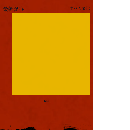
すべて表示
最新記事
軍議
本日も浪速は大晴天
葉書
ました。照りつける
様のおかげで日中は