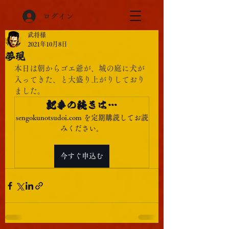
ログイン
武将様
2021年10月8日
夢現
本日は朝からゴエ爺が、城の庭に犬が
入ってきた、と大盛り上がりしており
ました。
記事の続きは…
sengokunotsudoi.com を定期購読してお読
みください。
今すぐ申込む