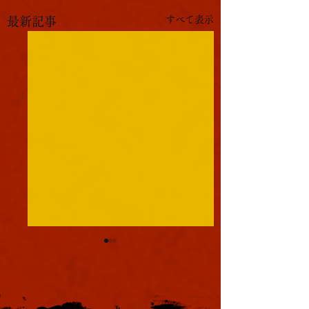
すべて表示
最新記事
軍議
本日も浪速は大晴天
葉書
ました。照りつける
様のおかげで日中は