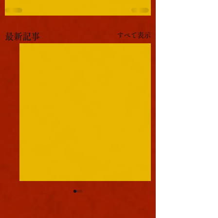
すべて表示
最新記事
軍議
本日も浪速は大晴天