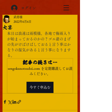
ログイン
武将様
2022年6月6日
大宴
本日は浪速は雨模様。各地で梅雨入り
が始まっておるのかの？ゴエ爺のまげ
の先がけばけばしておると言う事はか
なりの湿気があると言う事になります
る。
記事の続きは…
sengokunotsudoi.com を定期購読してお読
みください。
今すぐ申込む