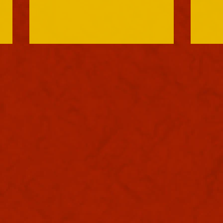
軍議
往復
本日も浪速は大晴天でありまし
本日
た。照りつけるお天道様のおかげ
照り
で日中は大きく息を吸うと肺に入
りで
り込む熱風。嫌いではありませ
給を
ぬ。夏じゃなぁと思う。
しょ