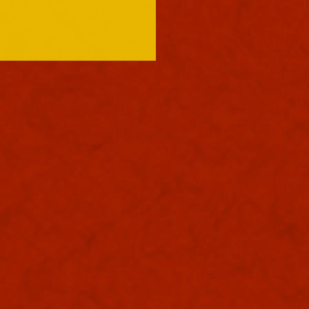
浪速は大晴天でありました。
つけるお天道様が元気で何よ
ありまする。皆々様は水分補
お忘れなくこの夏乗り切りま
うな。