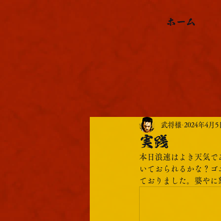
ホーム
武将様
2024年4月5
実践
本日浪速はよき天気で
いておられるかな？ゴ
ておりました。婆やに