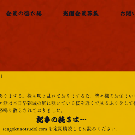
会員の遊び場
戦国会員募集
お問
日
ありまする。桜も咲き乱れておりまするな。皆々様のお住まい
エ爺は本日早朝城の庭に咲いている桜を近くで見るふりをして
怒鳴り散らされておりました。
記事の続きは…
sengokunotsudoi.com を定期購読してお読みください。