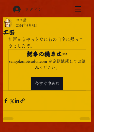
ログイン
ゴエ爺
2024年6月3日
工面
江戸からやっとなにわの自宅に帰って
きましたぞ。
記事の続きは…
sengokunotsudoi.com を定期購読してお読
みください。
今すぐ申込む