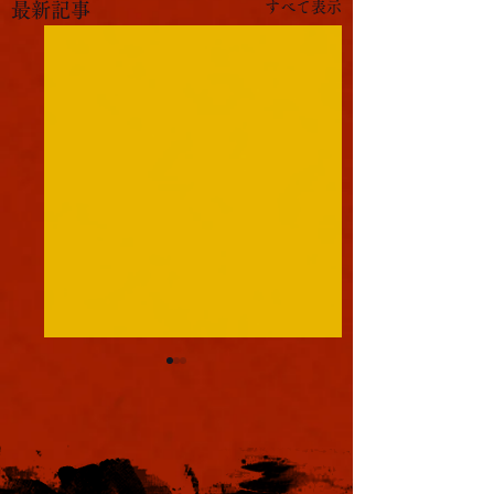
すべて表示
最新記事
球転がし
完全試合
春の球転がし大会、大盛り
九人組手で拙者が完
上がりであった。
をしたんじゃ。