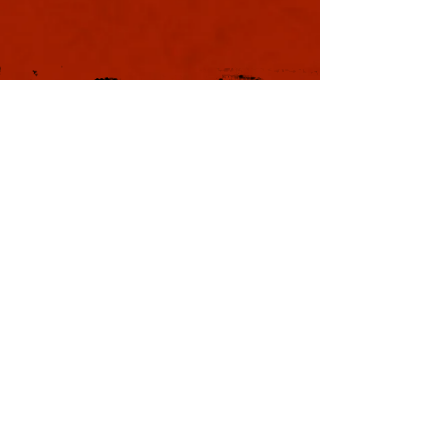
軍議
本日も浪速は大晴天
葉書
ました。照りつける
様のおかげで日中は
息を吸うと肺に入り
風。嫌いではありま
夏じゃなぁと思う。
戦国の集い
利用規約
特定商取引法に基づく表記
プライバシーポリシー
Copyright © YOSHIMOTO KOGYO
Co., Ltd. All rights reserved.
本サイトはWix.comで作成されました。