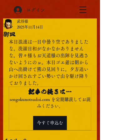
ログイン
武将様
2025年11月14日
御皿
本日浪速は一日中曇り空でありました
な。洗濯日和がなかなかありません
な。皆々様もお天道様の出陣を見逃さ
ないようにのぉ。本日ゴエ爺は朝から
山へ出掛けて熊の見回りに。夕方追い
かけ回されすごい勢いで山を駆け降り
ておりました。
記事の続きは…
sengokunotsudoi.com を定期購読してお読
みください。
今すぐ申込む