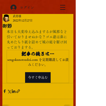
ログイン
武将様
2022年12月27日
御節
本日も大変冷え込みまするが風邪など
引いておりませぬかな？ゴエ爺は鼻に
丸めたちり紙を詰めて城の庭を駆け回
っておりまする。
記事の続きは…
sengokunotsudoi.com を定期購読してお読
みください。
今すぐ申込む