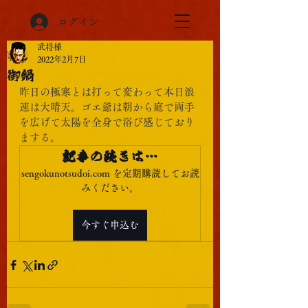
ログイン
武将様
2022年2月7日
御鍋
昨日の極寒とは打って変わって本日浪
速は大晴天。ゴエ爺は朝から庭で両手
を広げて太陽を全身で浴び感じており
まする。
記事の続きは…
sengokunotsudoi.com を定期購読してお読
みください。
今すぐ申込む