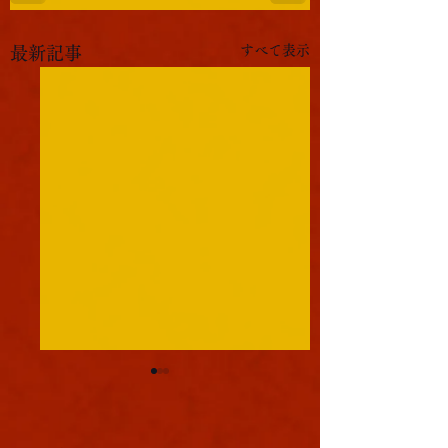
すべて表示
最新記事
軍議
往復
本日も浪速は大晴天であり
本日浪速は大晴天で
ました。照りつけるお天道
した。照りつけるお