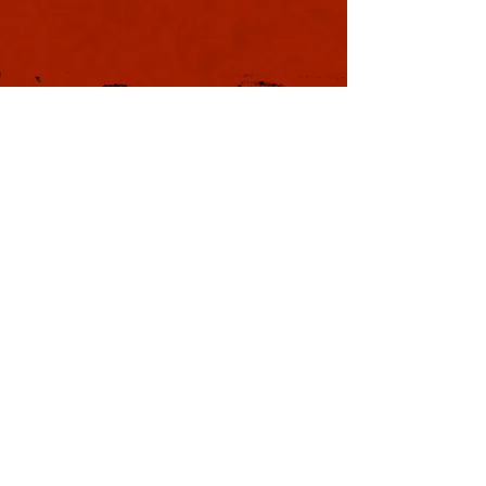
軍議
本日も浪速は大晴天
葉書
ました。照りつける
様のおかげで日中は
息を吸うと肺に入り
風。嫌いではありま
夏じゃなぁと思う。
戦国の集い
利用規約
特定商取引法に基づく表記
プライバシーポリシー
Copyright © YOSHIMOTO KOGYO
Co., Ltd. All rights reserved.
本サイトはWix.comで作成されました。