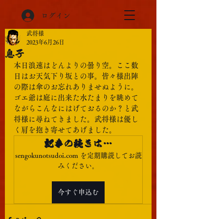
ログイン
武将様
2023年6月26日
息子
本日浪速はどんよりの曇り空。ここ数
日はお天気下り坂との事。皆々様出陣
の際は傘のお忘れありませぬように。
ゴエ爺は庭に出来た水たまりを眺めて
ながらこんなにはげておるのか？と武
将様に尋ねてきました。武将様は優し
く肩を抱き寄せてあげました。
記事の続きは…
sengokunotsudoi.com を定期購読してお読
みください。
今すぐ申込む