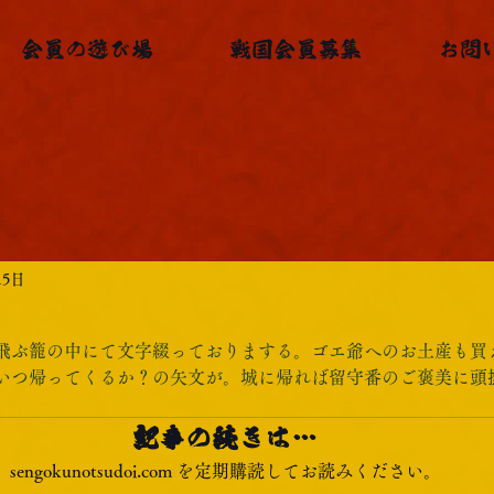
会員の遊び場
戦国会員募集
お問
15日
飛ぶ籠の中にて文字綴っておりまする。ゴエ爺へのお土産も買
いつ帰ってくるか？の矢文が。城に帰れば留守番のご褒美に頭
記事の続きは…
sengokunotsudoi.com を定期購読してお読みください。