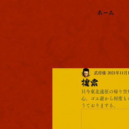
ホーム
武将様
2021年11月
捜索
只今東北遠征の帰り空
心。ゴエ爺から何度も
うておりまする。