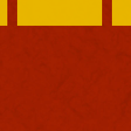
軍議
本日
葉書
た。
で日
り込
ぬ。