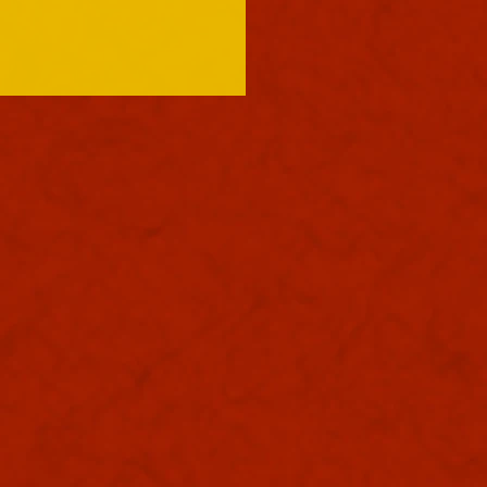
も浪速は大晴天でありまし
照りつけるお天道様のおかげ
中は大きく息を吸うと肺に入
む熱風。嫌いではありませ
夏じゃなぁと思う。