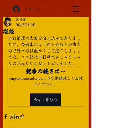
ログイン
武将様
2024年2月2日
握飯
本日浪速は大変な冷え込みでありまし
たな。今週末はより冷え込むとの事な
ので皆々様は温かくして過ごしましょ
うな。ゴエ爺は本日鼻水がしゃりしゃ
りの氷みたいになっておりました。
記事の続きは…
sengokunotsudoi.com を定期購読してお読
みください。
今すぐ申込む