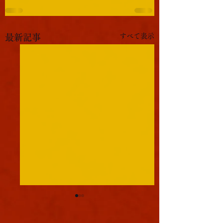
すべて表示
最新記事
軍議
本日も浪速は大晴天