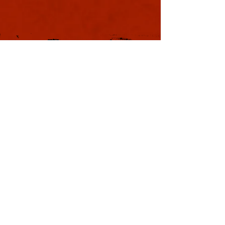
軍議
本日も浪速は大晴天
葉書
ました。照りつける
様のおかげで日中は
息を吸うと肺に入り
風。嫌いではありま
夏じゃなぁと思う。
戦国の集い
利用規約
特定商取引法に基づく表記
プライバシーポリシー
Copyright © YOSHIMOTO KOGYO
Co., Ltd. All rights reserved.
本サイトはWix.comで作成されました。