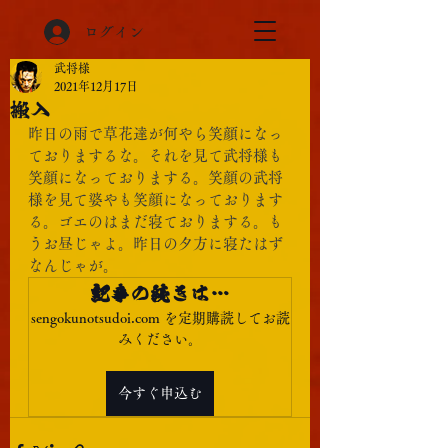
ログイン
武将様
2021年12月17日
搬入
昨日の雨で草花達が何やら笑顔になっ
ておりまするな。それを見て武将様も
笑顔になっておりまする。笑顔の武将
様を見て婆やも笑顔になっております
る。ゴエのはまだ寝ておりまする。も
うお昼じゃよ。昨日の夕方に寝たはず
なんじゃが。
記事の続きは…
sengokunotsudoi.com を定期購読してお読
みください。
今すぐ申込む