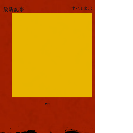
すべて表示
最新記事
軍議
本日も浪速は大晴天
葉書
ました。照りつける
様のおかげで日中は