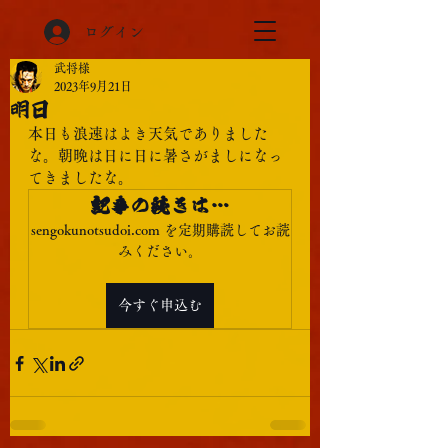
ログイン
武将様
2023年9月21日
明日
本日も浪速はよき天気でありました
な。朝晩は日に日に暑さがましになっ
てきましたな。
記事の続きは…
sengokunotsudoi.com を定期購読してお読
みください。
今すぐ申込む