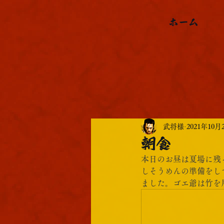
ホーム
武将様
2021年10月
朝食
本日のお昼は夏場に残
しそうめんの準備をし
ました。ゴエ爺は竹を