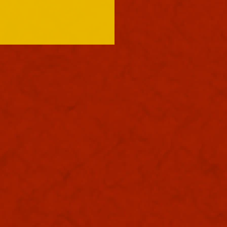
も浪速は大晴天でありまし
照りつけるお天道様のおかげ
中は大きく息を吸うと肺に入
む熱風。嫌いではありませ
夏じゃなぁと思う。