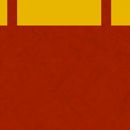
軍議
本日
葉書
た。
で日
り込
ぬ。