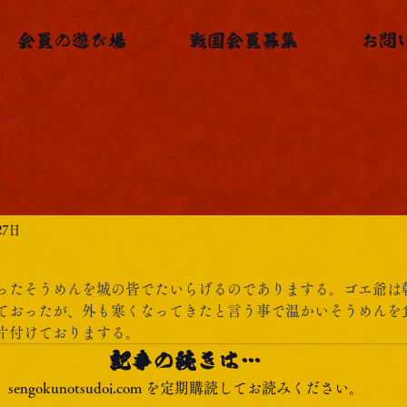
会員の遊び場
戦国会員募集
お問
27日
ったそうめんを城の皆でたいらげるのでありまする。ゴエ爺は
ておったが、外も寒くなってきたと言う事で温かいそうめんを
片付けておりまする。
記事の続きは…
sengokunotsudoi.com を定期購読してお読みください。