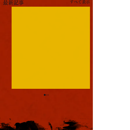
すべて表示
最新記事
球転がし
完全試合
春の球転がし大会、大盛り
九人組手で拙者が完
上がりであった。
をしたんじゃ。