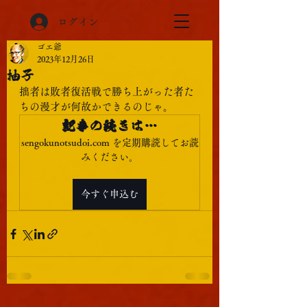
ログイン
ゴエ爺
2023年12月26日
柚子
拙者は敗者復活戦で勝ち上がった者た
ちの漫才が何故かできるのじゃ。
記事の続きは…
sengokunotsudoi.com を定期購読してお読
みください。
今すぐ申込む