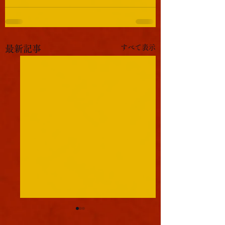
すべて表示
最新記事
軍議