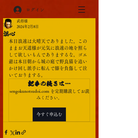
ログイン
武将様
2024年2月8日
温心
本日浪速は大晴天でありました。この
ままお天道様が元気に浪速の地を照ら
して欲しいもんでありまするな。ゴエ
爺は本日朝から城の庭で野良猫を追い
かけ回し派手に転んで膝を負傷して泣
いておりまする。
記事の続きは…
sengokunotsudoi.com を定期購読してお読
みください。
今すぐ申込む