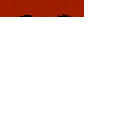
本日も浪速は大晴天
葉書
ました。照りつける
様のおかげで日中は
息を吸うと肺に入り
風。嫌いではありま
夏じゃなぁと思う。
戦国の集い
利用規約
特定商取引法に基づく表記
プライバシーポリシー
Copyright © YOSHIMOTO KOGYO
Co., Ltd. All rights reserved.
本サイトはWix.comで作成されました。