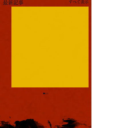
すべて表示
最新記事
軍議
本日も浪速は大晴天
葉書
ました。照りつける
様のおかげで日中は