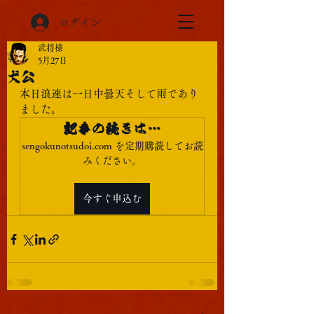
ログイン
武将様
5月27日
犬公
本日浪速は一日中曇天そして雨であり
ました。
記事の続きは…
sengokunotsudoi.com を定期購読してお読
みください。
今すぐ申込む