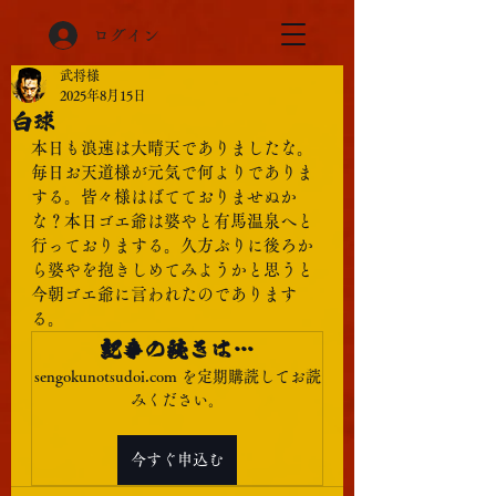
ログイン
武将様
2025年8月15日
白球
本日も浪速は大晴天でありましたな。
毎日お天道様が元気で何よりでありま
する。皆々様はばてておりませぬか
な？本日ゴエ爺は婆やと有馬温泉へと
行っておりまする。久方ぶりに後ろか
ら婆やを抱きしめてみようかと思うと
今朝ゴエ爺に言われたのであります
る。
記事の続きは…
sengokunotsudoi.com を定期購読してお読
みください。
今すぐ申込む