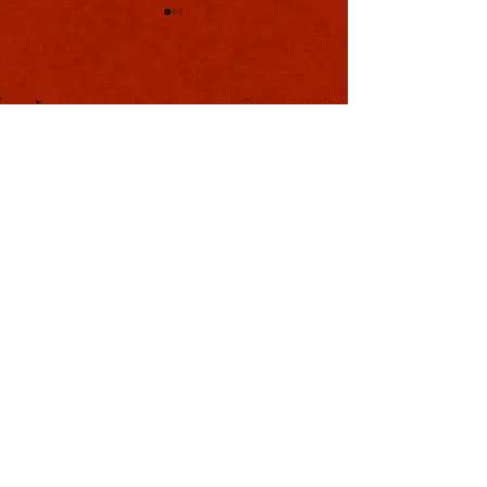
軍議
本日も浪速は大晴天
葉書
ました。照りつける
様のおかげで日中は
息を吸うと肺に入り
風。嫌いではありま
夏じゃなぁと思う。
戦国の集い
利用規約
特定商取引法に基づく表記
プライバシーポリシー
Copyright © YOSHIMOTO KOGYO
Co., Ltd. All rights reserved.
本サイトはWix.comで作成されました。