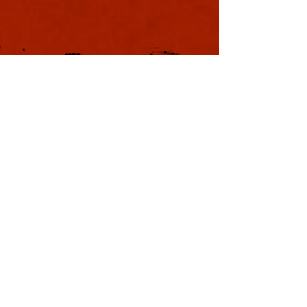
軍議
本日も浪速は大晴天
葉書
ました。照りつける
様のおかげで日中は
息を吸うと肺に入り
風。嫌いではありま
夏じゃなぁと思う。
戦国の集い
利用規約
特定商取引法に基づく表記
プライバシーポリシー
Copyright © YOSHIMOTO KOGYO
Co., Ltd. All rights reserved.
本サイトはWix.comで作成されました。