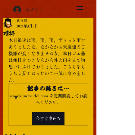
ログイン
武将様
2024年3月5日
確認
本日浪速は雨、雨、雨。ずぅっと雨で
ありましたな。なかなかお天道様のご
機嫌が良くなりませぬな。本日ゴエ爺
は頬杖をつきならがら外の雨を見て物
思いにふけておりました。こちらをち
らちら見ておったので一気に冷めまし
た。
記事の続きは…
sengokunotsudoi.com を定期購読してお読
みください。
今すぐ申込む