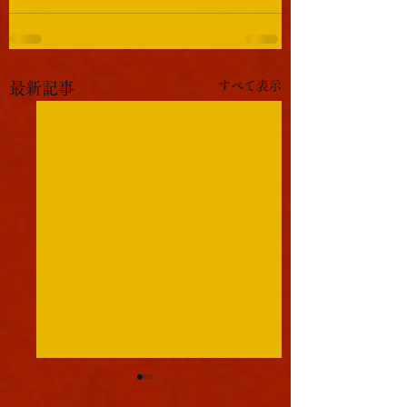
すべて表示
最新記事
軍議