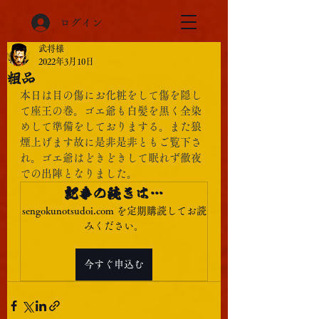
ログイン
武将様
2022年3月10日
粗品
本日は目の傷にお化粧をして傷を隠し
て座王の巻。ゴエ爺も白髪を黒く全染
めして準備をしておりまする。また狼
煙上げます故に是非是非ともご覧下さ
れ。ゴエ爺はどきどきして眠れず徹夜
での出陣となりました。
記事の続きは…
sengokunotsudoi.com を定期購読してお読
みください。
今すぐ申込む