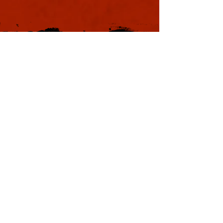
本日も浪速は大晴天
葉書
ました。照りつける
様のおかげで日中は
息を吸うと肺に入り
風。嫌いではありま
夏じゃなぁと思う。
戦国の集い
利用規約
特定商取引法に基づく表記
プライバシーポリシー
Copyright © YOSHIMOTO KOGYO
Co., Ltd. All rights reserved.
本サイトはWix.comで作成されました。