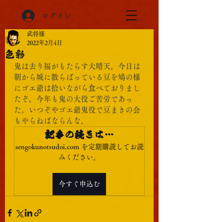
ログイン
武将様
2022年2月4日
色彩
鬼は去り福がもたらす大晴天。今日は
朝から城に散らばっている豆を鳩の様
にゴエ爺は拾いながら食べておりまし
たぞ。今年も鬼の大役ご苦労であっ
た。いつぞやゴエ爺鬼役で豆まきの会
もやらねばならんな。
記事の続きは…
sengokunotsudoi.com を定期購読してお読
みください。
今すぐ申込む