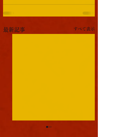
すべて表示
最新記事
軍議