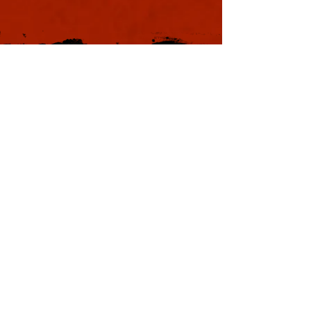
本日も浪速は大晴天
葉書
ました。照りつける
様のおかげで日中は
息を吸うと肺に入り
風。嫌いではありま
夏じゃなぁと思う。
戦国の集い
利用規約
特定商取引法に基づく表記
プライバシーポリシー
Copyright © YOSHIMOTO KOGYO
Co., Ltd. All rights reserved.
本サイトはWix.comで作成されました。