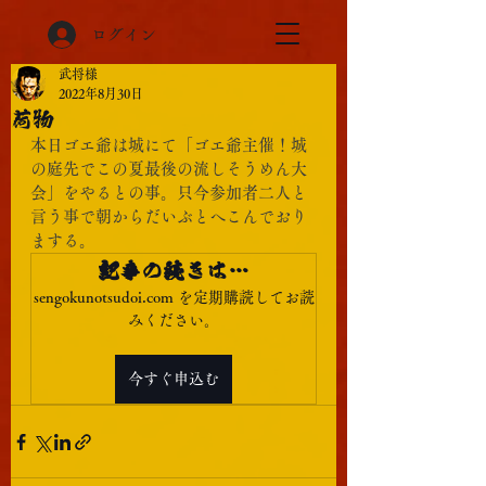
ログイン
武将様
2022年8月30日
荷物
本日ゴエ爺は城にて「ゴエ爺主催！城
の庭先でこの夏最後の流しそうめん大
会」をやるとの事。只今参加者二人と
言う事で朝からだいぶとへこんでおり
まする。
記事の続きは…
sengokunotsudoi.com を定期購読してお読
みください。
今すぐ申込む