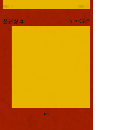
すべて表示
最新記事
軍議
本日も浪速は大晴天