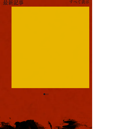
すべて表示
最新記事
軍議
本日も浪速は大晴天
葉書
ました。照りつける
様のおかげで日中は