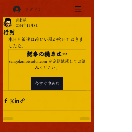
ログイン
武将様
2024年11月8日
行列
本日も浪速は冷たい風が吹いておりま
したな。
記事の続きは…
sengokunotsudoi.com を定期購読してお読
みください。
今すぐ申込む