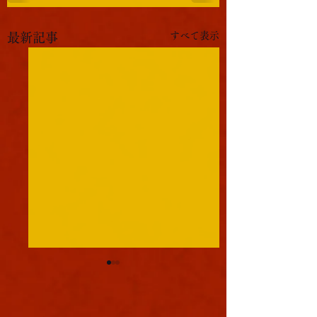
すべて表示
最新記事
軍議
本日も浪速は大晴天
葉書
ました。照りつける