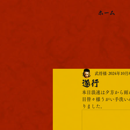
ホーム
武将様
2024年10月
遂行
本日浪速は夕方から雨
目皆々様うがい手洗い
りました。