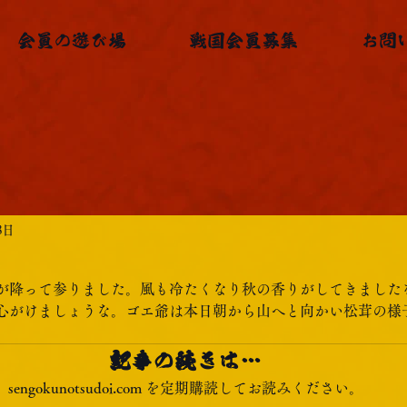
会員の遊び場
戦国会員募集
お問
8日
が降って参りました。風も冷たくなり秋の香りがしてきました
心がけましょうな。ゴエ爺は本日朝から山へと向かい松茸の様
記事の続きは…
sengokunotsudoi.com を定期購読してお読みください。