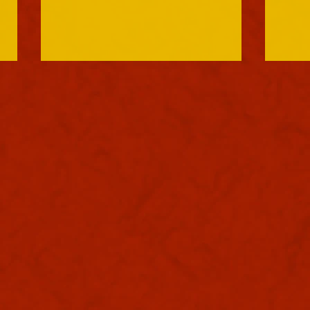
軍議
本日
葉書
た。
で日
り込
ぬ。