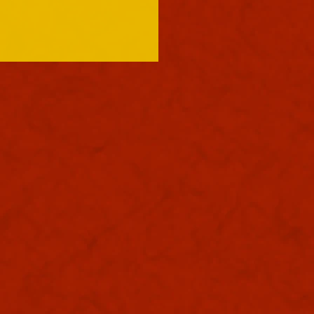
も浪速は大晴天でありまし
照りつけるお天道様のおかげ
中は大きく息を吸うと肺に入
む熱風。嫌いではありませ
夏じゃなぁと思う。