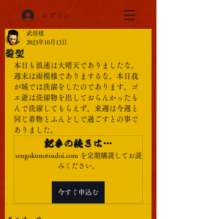
ログイン
武将様
2023年10月13日
髪型
本日も浪速は大晴天でありましたな。
週末は雨模様でありまするな。本日我
が城では洗濯をしたのであります。ゴ
エ爺は洗濯物を出しておらんかったも
んで洗濯してもらえず。来週は今週と
同じ着物とふんどしで過ごすとの事で
ありました。
記事の続きは…
sengokunotsudoi.com を定期購読してお読
みください。
今すぐ申込む