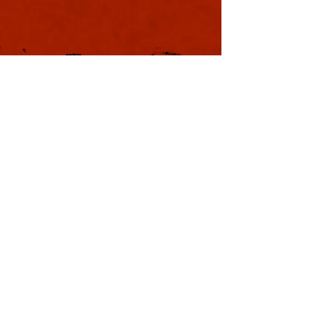
軍議
本日も浪速は大晴天
葉書
ました。照りつける
様のおかげで日中は
息を吸うと肺に入り
風。嫌いではありま
夏じゃなぁと思う。
戦国の集い
利用規約
特定商取引法に基づく表記
プライバシーポリシー
Copyright © YOSHIMOTO KOGYO
Co., Ltd. All rights reserved.
本サイトはWix.comで作成されました。