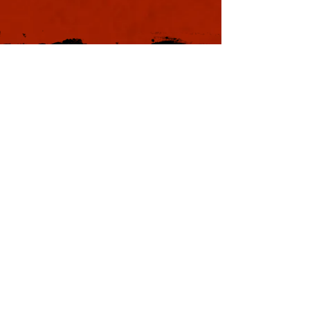
本日も浪速は大晴天
葉書
ました。照りつける
様のおかげで日中は
息を吸うと肺に入り
風。嫌いではありま
夏じゃなぁと思う。
戦国の集い
利用規約
特定商取引法に基づく表記
プライバシーポリシー
Copyright © YOSHIMOTO KOGYO
Co., Ltd. All rights reserved.
本サイトはWix.comで作成されました。