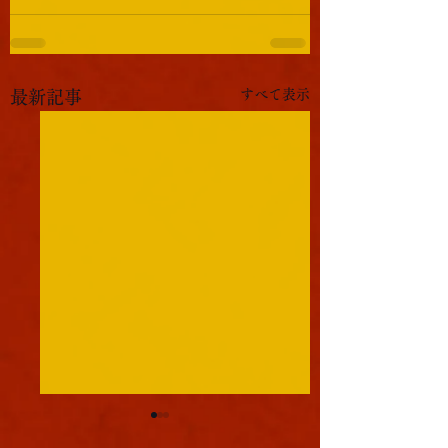
すべて表示
最新記事
軍議