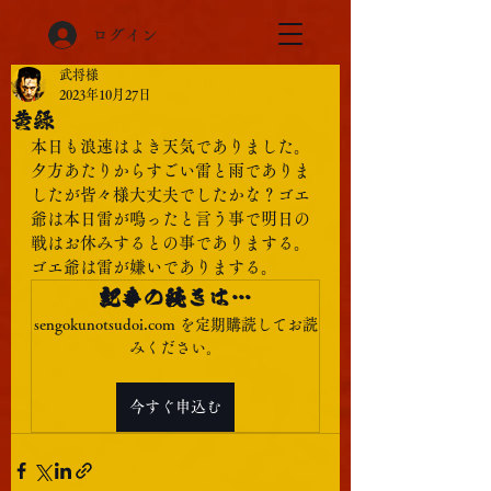
ログイン
武将様
2023年10月27日
黄緑
本日も浪速はよき天気でありました。
夕方あたりからすごい雷と雨でありま
したが皆々様大丈夫でしたかな？ゴエ
爺は本日雷が鳴ったと言う事で明日の
戦はお休みするとの事でありまする。
ゴエ爺は雷が嫌いでありまする。
記事の続きは…
sengokunotsudoi.com を定期購読してお読
みください。
今すぐ申込む